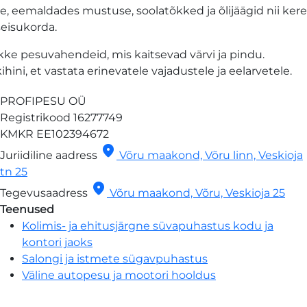
e, eemaldades mustuse, soolatõkked ja õlijäägid nii kere
seisukorda.
ke pesuvahendeid, mis kaitsevad värvi ja pindu.
ini, et vastata erinevatele vajadustele ja eelarvetele.
PROFIPESU OÜ
Registrikood
16277749
KMKR
EE102394672
location_on
Juriidiline aadress
Võru maakond, Võru linn, Veskioja
tn 25
location_on
Tegevusaadress
Võru maakond, Võru, Veskioja 25
Teenused
Kolimis- ja ehitusjärgne süvapuhastus kodu ja
kontori jaoks
Salongi ja istmete sügavpuhastus
Väline autopesu ja mootori hooldus