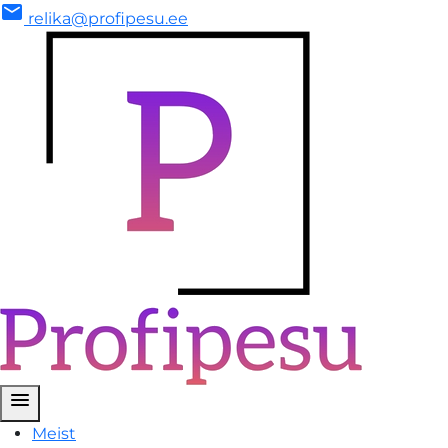
mail
relika@profipesu.ee
menu
Meist