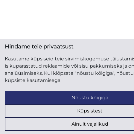
Hindame teie privaatsust
Kasutame küpsiseid teie sirvimiskogemuse täiustami
isikupärastatud reklaamide või sisu pakkumiseks ja om
analüüsimiseks. Kui klõpsate "nõustu kõigiga", nõust
küpsiste kasutamisega.
Nõustu kõigiga
Küpsistest
Ainult vajalikud